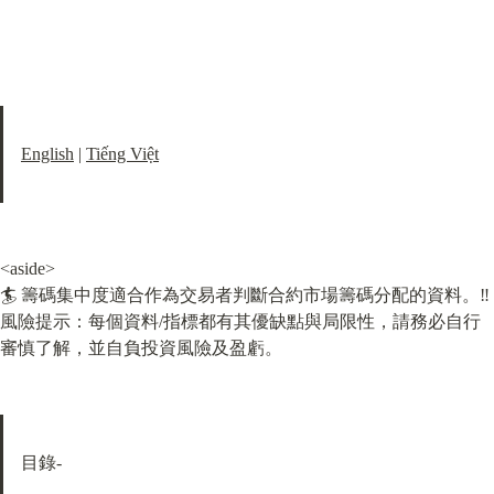
English
 | 
Tiếng Việt
<aside>

🏄 籌碼集中度適合作為交易者判斷合約市場籌碼分配的資料。‼️
風險提示：每個資料/指標都有其優缺點與局限性，請務必自行
審慎了解，並自負投資風險及盈虧。
目錄-