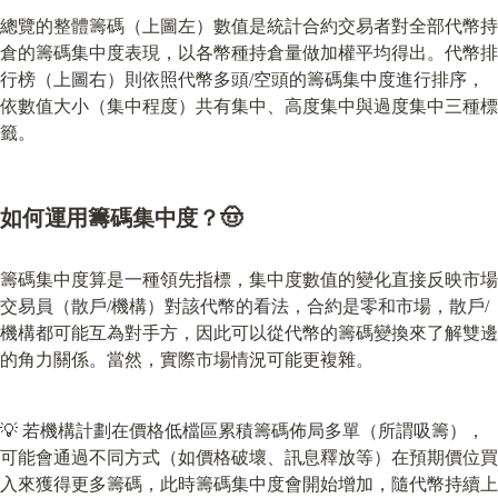
總覽的整體籌碼（上圖左）數值是統計合約交易者對全部代幣持
倉的籌碼集中度表現，以各幣種持倉量做加權平均得出。代幣排
行榜（上圖右）則依照代幣多頭/空頭的籌碼集中度進行排序，
依數值大小（集中程度）共有集中、高度集中與過度集中三種標
籤。
如何運用籌碼集中度？🤠
籌碼集中度算是一種領先指標，集中度數值的變化直接反映市場
交易員（散戶/機構）對該代幣的看法，合約是零和市場，散戶/
機構都可能互為對手方，因此可以從代幣的籌碼變換來了解雙邊
的角力關係。當然，實際市場情況可能更複雜。
💡 若機構計劃在價格低檔區累積籌碼佈局多單（所謂吸籌），
可能會通過不同方式（如價格破壞、訊息釋放等）在預期價位買
入來獲得更多籌碼，此時籌碼集中度會開始增加，隨代幣持續上