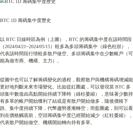
BTC 1D 籌碼集中度歷史
以 BTC 日線時區為例（上圖），BTC 的籌碼集中度在該時間段
（2024/04/21~2024/05/15）較多為多頭籌碼集中（綠色柱狀），
代表該時間段行情較多散戶做空、多頭籌碼集中在少數帳戶（可
能為做市商、機構、主力）。
從圖中也可以了解籌碼變化的過程，觀察散戶與機構籌碼增減能
更好地判斷未來市場變化。比如從紅圈處，可以發現當 BTC 多
頭集中數值由高點開始持續下降時（綠柱萎縮），意味著少數持
有多單的帳戶開始獲利了結或是有散戶開始做多，隨後價格下
跌、集中度持續下降，代幣趨勢逐漸轉空；而藍圈處，則可以看
到在價格觸底前，空頭籌碼集中度已經開始減少（紅柱萎縮），
代表散戶開始做空、機構開始轉向持有多單。